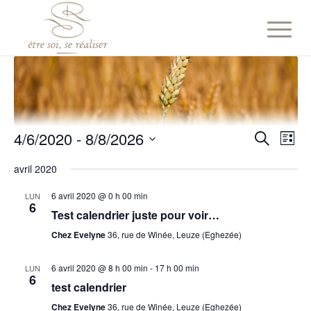
Reche
Nav
4/6/2020
 - 
8/8/2026
Liste
de
Recherch
et
Sélectionnez
vue
avril 2020
naviga
une
Év
date.
de
6 avril 2020 @ 0 h 00 min
LUN
6
Test calendrier juste pour voir…
vues
Chez Evelyne
36, rue de Winée, Leuze (Eghezée)
Évène
6 avril 2020 @ 8 h 00 min
-
17 h 00 min
LUN
6
test calendrier
Chez Evelyne
36, rue de Winée, Leuze (Eghezée)