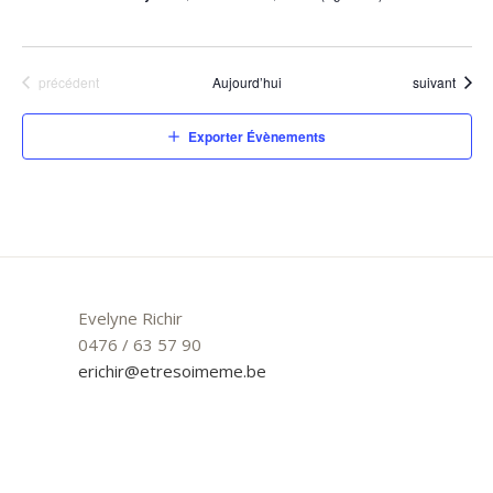
Évènements
Évènements
précédent
Aujourd’hui
suivant
Exporter Évènements
Evelyne Richir
0476 / 63 57 90
erichir@etresoimeme.be