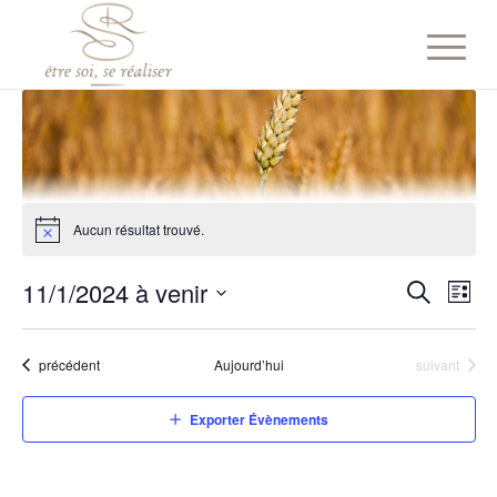
Aucun résultat trouvé.
Reche
Nav
11/1/2024 à venir
Liste
de
Recherch
et
Sélectionnez
vue
naviga
une
Év
Évènements
Évènements
précédent
Aujourd’hui
suivant
date.
de
vues
Exporter Évènements
Évène